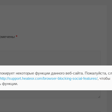
помечены
*
локирует некоторые функции данного веб-сайта. Пожалуйста, с
http://support.heateor.com/browser-blocking-social-features/
, чтобы
ь функции.