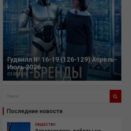
Гудвилл № 16-19 (126-129) Апрель-
Июль 2026
03.08.2026
П
о
и
Последние новости
с
к
ОБЩЕСТВО
Завершились работы на