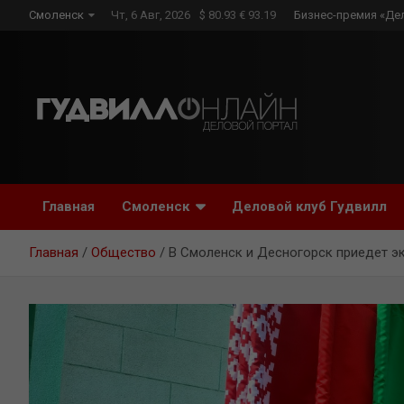
Skip
Смоленск
Чт, 6 Авг, 2026
$ 80.93 € 93.19
Бизнес-премия «Де
to
content
Главная
Смоленск
Деловой клуб Гудвилл
Главная
Общество
В Смоленск и Десногорск приедет э