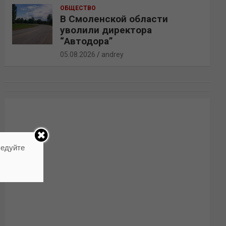
ОБЩЕСТВО
В Смоленской области
уволили директора
“Автодора”
05.08.2026
andrey
ледуйте