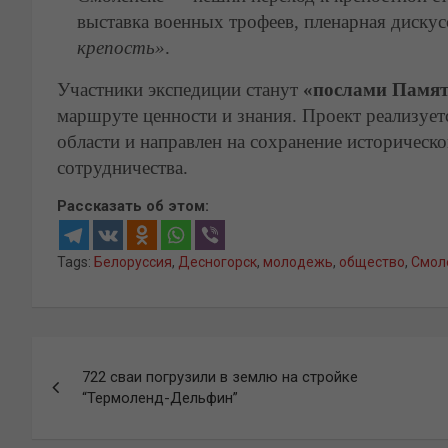
выставка военных трофеев, пленарная диску
крепость»
.
Участники экспедиции станут
«послами Памя
маршруте ценности и знания. Проект реализует
области и направлен на сохранение историческ
сотрудничества.
Рассказать об этом:
Tags:
Белоруссия
,
Десногорск
,
молодежь
,
общество
,
Смол
Навигация
722 сваи погрузили в землю на стройке
по
“Термоленд-Дельфин”
записям