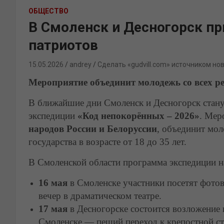
ОБЩЕСТВО
В Смоленск и Десногорск п
патриотов
15.05.2026
andrey
Сделать «gudvill.com» источником но
Мероприятие объединит молодежь со всех р
В ближайшие дни Смоленск и Десногорск стан
экспедиции
«Код непокорённых – 2026»
. Мер
народов России и Белоруссии
, объединит мо
государства в возрасте от 18 до 35 лет.
В Смоленской области программа экспедиции 
16 мая
в Смоленске участники посетят фото
вечер в драматическом театре.
17 мая
в Десногорске состоится возложение ц
Смоленске — пеший переход к крепостной ст