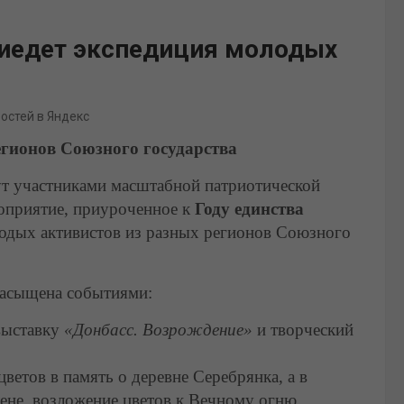
риедет экспедиция молодых
востей в Яндекс
егионов Союзного государства
ут участниками масштабной патриотической
оприятие, приуроченное к
Году единства
лодых активистов из разных регионов Союзного
насыщена событиями:
выставку
«Донбасс. Возрождение»
и творческий
ветов в память о деревне Серебрянка, а в
ене, возложение цветов к Вечному огню,