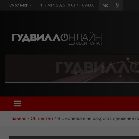
Skip
Смоленск
Пт, 7 Авг, 2026
$ 81.41 € 94.06
to
content
Главная
Общество
В Смоленске не закроют движение п