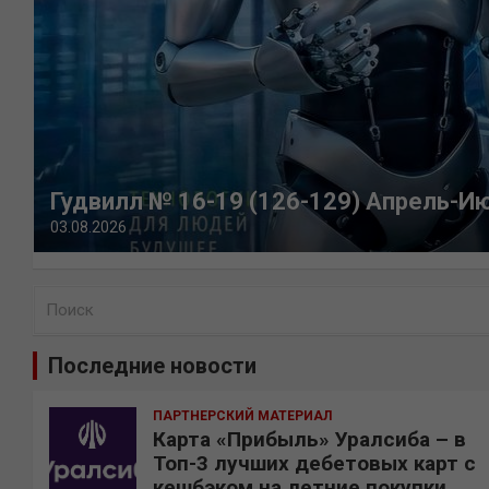
Гудвилл № 16-19 (126-129) Апрель-И
03.08.2026
П
о
и
Последние новости
с
к
ПАРТНЕРСКИЙ МАТЕРИАЛ
Карта «Прибыль» Уралсиба – в
Топ-3 лучших дебетовых карт с
кешбэком на летние покупки