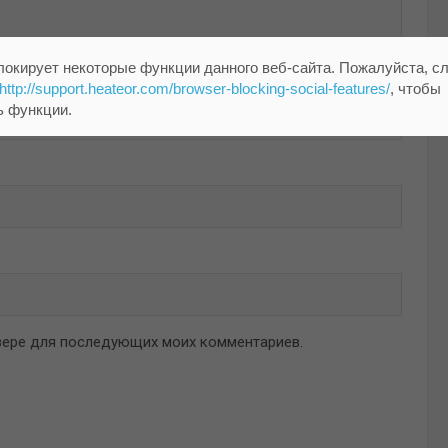
локирует некоторые функции данного веб-сайта. Пожалуйста, с
http://support.heateor.com/browser-blocking-social-features/
, чтобы
ь функции.
аузере для последующих моих комментариев.