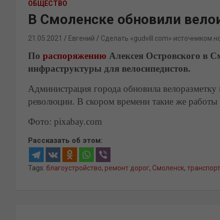
ОБЩЕСТВО
В Смоленске обновили вело
21.05.2021
Евгений
Сделать «gudvill.com» источником н
По
распоряжению
Алексея Островского в С
инфраструктуры для велосипедистов.
Администрация города обновила велоразметку 
революции. В скором времени такие же работы 
Фото: pixabay.com
Рассказать об этом:
Tags:
благоустройство
,
ремонт дорог
,
Смоленск
,
транспор
Навигация