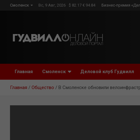
Skip
Смоленск
Вс, 9 Авг, 2026
$ 82.17 € 94.84
Бизнес-премия «Де
to
content
Главная
Смоленск
Деловой клуб Гудвилл
Главная
Общество
В Смоленске обновили велоинфрастр