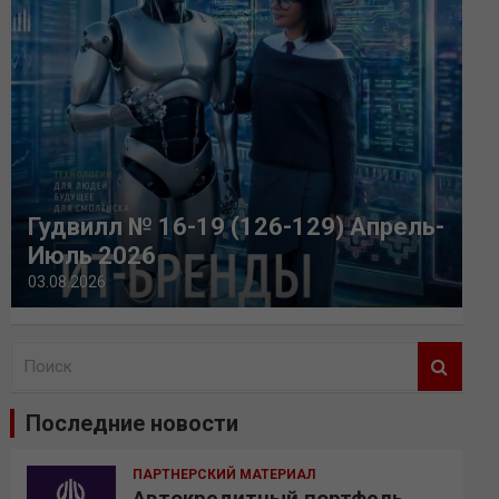
Гудвилл № 16-19 (126-129) Апрель-
Июль 2026
03.08.2026
П
о
и
Последние новости
с
к
ПАРТНЕРСКИЙ МАТЕРИАЛ
Автокредитный портфель