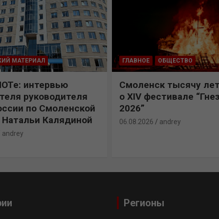
КИЙ МАТЕРИАЛ
ГЛАВНОЕ
ОБЩЕСТВО
ПОТе: интервью
Смоленск тысячу лет
теля руководителя
о XIV фестивале “Гне
ссии по Смоленской
2026”
 Натальи Калядиной
06.08.2026
andrey
andrey
рии
Регионы