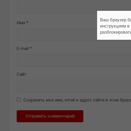
Ваш браузер б
Имя
*
инструкциям в
разблокироват
E-mail
*
Сайт
Сохранить моё имя, email и адрес сайта в этом бр