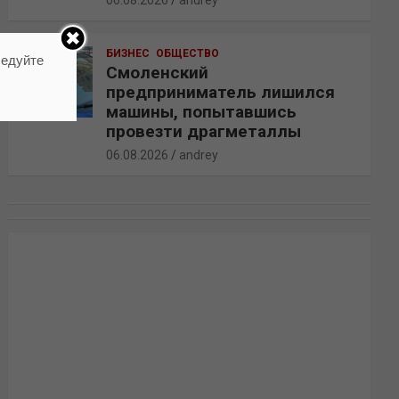
06.08.2026
andrey
БИЗНЕС
ОБЩЕСТВО
ледуйте
Смоленский
предприниматель лишился
машины, попытавшись
провезти драгметаллы
06.08.2026
andrey