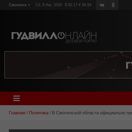
Skip
Смоленск
Сб, 8 Авг, 2026
$ 82.17 € 94.84
to
content
Главная
Политика
В Смоленской области официально пре