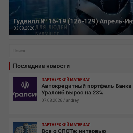
Гудвилл № 16-19 (126-129) Апрель-И
03.08.2026
П
о
и
Последние новости
с
к
ПАРТНЕРСКИЙ МАТЕРИАЛ
Автокредитный портфель Банка
Уралсиб вырос на 23%
07.08.2026
andrey
ПАРТНЕРСКИЙ МАТЕРИАЛ
Все о СПОТе: интервью