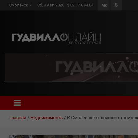
Skip
Смоленск
Сб, 8 Авг, 2026
$ 82.17 € 94.84
to
content
Главная
Недвижимость
В Смоленске отложили строител