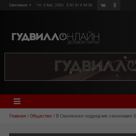
Skip
Смоленск
Чт, 6 Авг, 2026
$ 81.41 € 94.06
to
content
Главная
Общество
В Смоленске подрядчик сэкономил 5