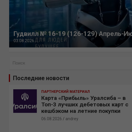
Гудвилл № 16-19 (126-129) Апрель-И
03.08.2026
П
о
и
Последние новости
с
к
ПАРТНЕРСКИЙ МАТЕРИАЛ
Карта «Прибыль» Уралсиба – в
Топ-3 лучших дебетовых карт с
кешбэком на летние покупки
06.08.2026
andrey