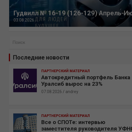
Гудвилл № 16-19 (126-129) Апрель-И
03.08.2026
П
о
и
Последние новости
с
к
ПАРТНЕРСКИЙ МАТЕРИАЛ
Автокредитный портфель Банка
Уралсиб вырос на 23%
07.08.2026
andrey
ПАРТНЕРСКИЙ МАТЕРИАЛ
Все о СПОТе: интервью
заместителя руководителя УФН