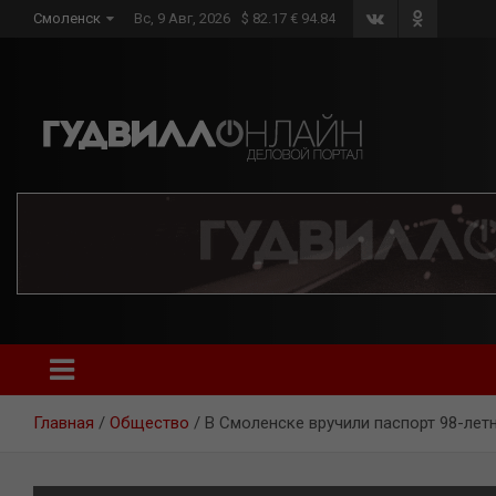
Skip
Смоленск
Вс, 9 Авг, 2026
$ 82.17 € 94.84
to
content
Главная
Общество
В Смоленске вручили паспорт 98-лет