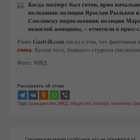
Когда паспорт был готов, врио началь
полковник полиции Ярослав Рыльков и
Смоленску подполковник полиции Мари
пожилой женщины, – отметили в пресс-
Ранее
Gudvill.com
писал о том, что фантомная
счета
. Кроме того, бывшего студента смоленс
Фото: МВД
Рассказать об этом:
Tags:
гражданство
,
МВД
,
общество
,
паспорт
,
политика
,
См
Навигация
Смоленская мэрия сообщила, что не откажется от