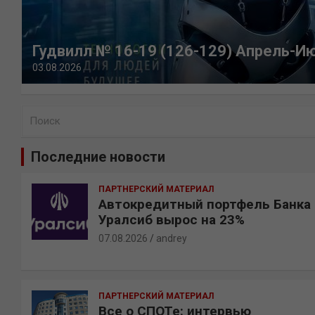
Гудвилл № 16-19 (126-129) Апрель-И
03.08.2026
П
о
и
Последние новости
с
к
ПАРТНЕРСКИЙ МАТЕРИАЛ
Автокредитный портфель Банка
Уралсиб вырос на 23%
07.08.2026
andrey
ПАРТНЕРСКИЙ МАТЕРИАЛ
Все о СПОТе: интервью