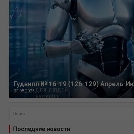
Гудвилл № 16-19 (126-129) Апрель-И
03.08.2026
П
о
и
Последние новости
с