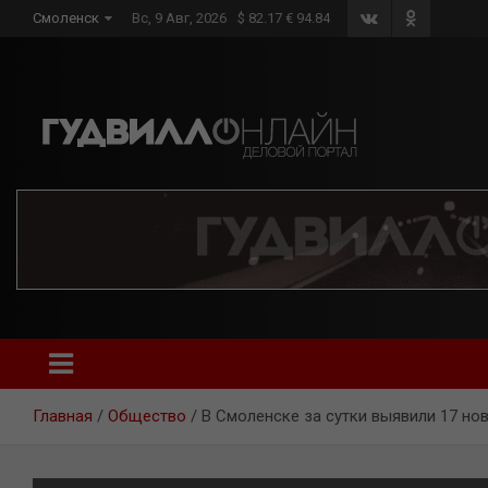
Skip
Смоленск
Вс, 9 Авг, 2026
$ 82.17 € 94.84
to
content
Главная
Общество
В Смоленске за сутки выявили 17 нов