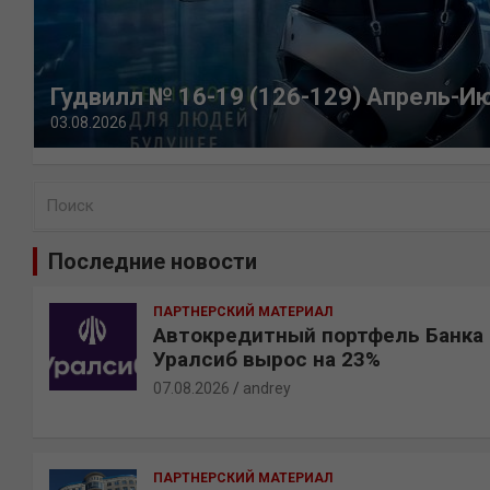
Гудвилл № 16-19 (126-129) Апрель-И
03.08.2026
П
о
и
Последние новости
с
к
ПАРТНЕРСКИЙ МАТЕРИАЛ
Автокредитный портфель Банка
Уралсиб вырос на 23%
07.08.2026
andrey
ПАРТНЕРСКИЙ МАТЕРИАЛ