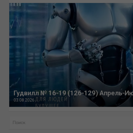
Гудвилл № 16-19 (126-129) Апрель-И
03.08.2026
П
о
и