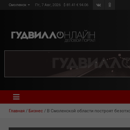
Skip
Смоленск
Пт, 7 Авг, 2026
$ 81.41 € 94.06
to
content
Главная
Бизнес
В Смоленской области построят безотх