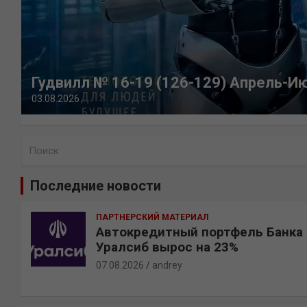
Гудвилл № 16-19 (126-129) Апрель-И
03.08.2026
П
о
и
Последние новости
с
к
ПАРТНЕРСКИЙ МАТЕРИАЛ
Автокредитный портфель Банка
Уралсиб вырос на 23%
07.08.2026
andrey