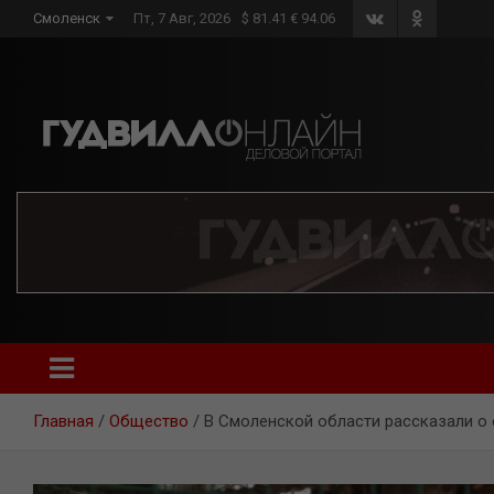
Skip
Смоленск
Пт, 7 Авг, 2026
$ 81.41 € 94.06
to
content
Главная
Общество
В Смоленской области рассказали о 