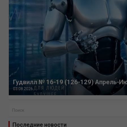
Гудвилл № 16-19 (126-129) Апрель-И
03.08.2026
П
о
и
Последние новости
с