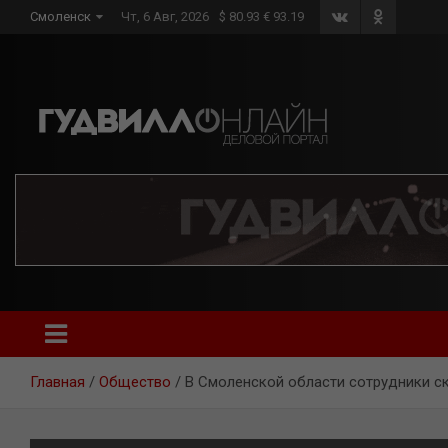
Skip
Смоленск
Чт, 6 Авг, 2026
$ 80.93 € 93.19
to
content
Главная
Общество
В Смоленской области сотрудники с