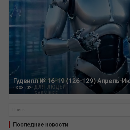
Гудвилл № 16-19 (126-129) Апрель-И
03.08.2026
П
о
и
Последние новости
с