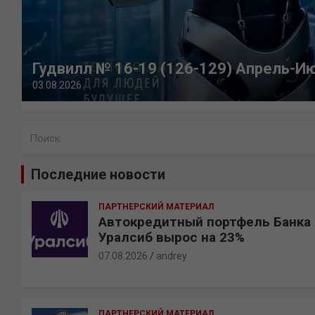
Гудвилл № 16-19 (126-129) Апрель-И
03.08.2026
П
о
и
Последние новости
с
к
ПАРТНЕРСКИЙ МАТЕРИАЛ
Автокредитный портфель Банка
Уралсиб вырос на 23%
07.08.2026
andrey
ПАРТНЕРСКИЙ МАТЕРИАЛ