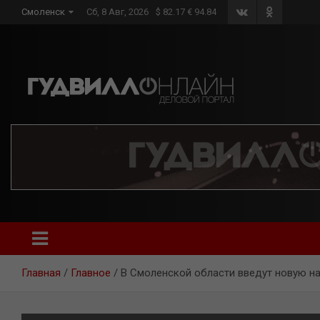
Skip
Смоленск
Сб, 8 Авг, 2026
$ 82.17 € 94.84
to
content
Главная
Главное
В Смоленской области введут новую на