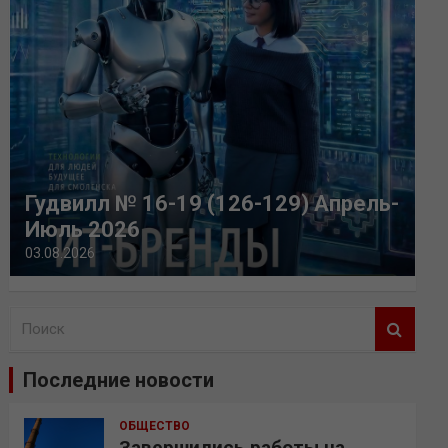
Гудвилл № 16-19 (126-129) Апрель-
Июль 2026
03.08.2026
П
о
и
Последние новости
с
к
ОБЩЕСТВО
Завершились работы на