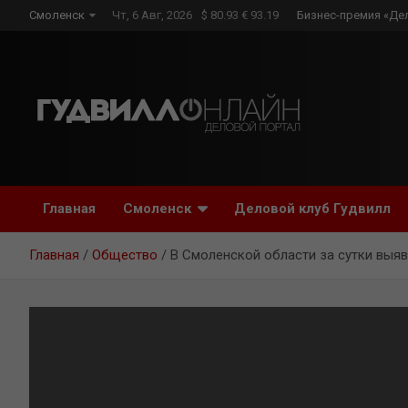
Skip
Смоленск
Чт, 6 Авг, 2026
$ 80.93 € 93.19
Бизнес-премия «Де
to
content
Главная
Смоленск
Деловой клуб Гудвилл
Главная
Общество
В Смоленской области за сутки выя