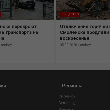
ОБЩЕСТВО
нске перекроют
Отключение горячей 
е транспорта на
Смоленске продлили
ые
воскресенья
andrey
05.08.2026
andrey
рии
Регионы
Смоленск
Белгород
Воронеж