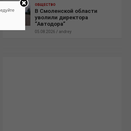
ОБЩЕСТВО
ледуйте
В Смоленской области
уволили директора
“Автодора”
05.08.2026
andrey