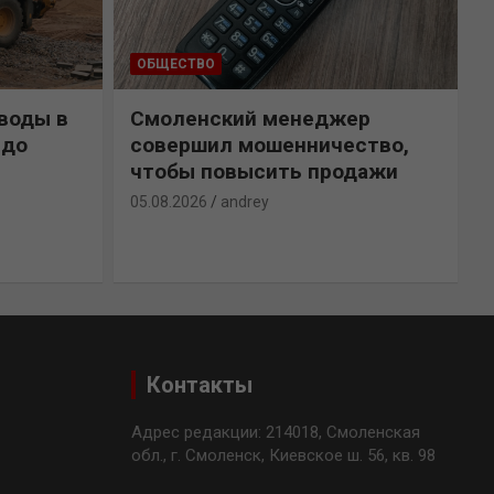
ОБЩЕСТВО
воды в
Смоленский менеджер
 до
совершил мошенничество,
чтобы повысить продажи
05.08.2026
andrey
0
Контакты
Адрес редакции: 214018, Смоленская
обл., г. Смоленск, Киевское ш. 56, кв. 98