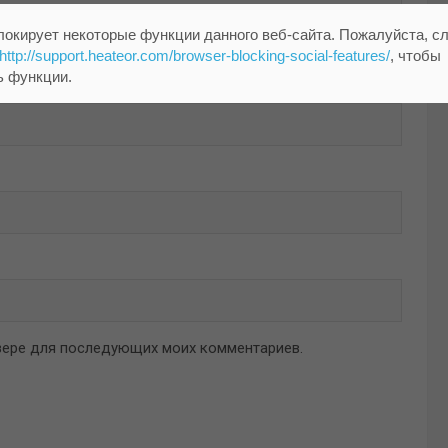
локирует некоторые функции данного веб-сайта. Пожалуйста, с
http://support.heateor.com/browser-blocking-social-features/
, чтобы
ь функции.
аузере для последующих моих комментариев.