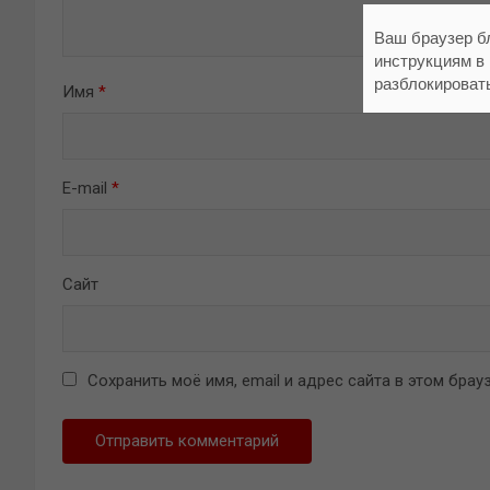
Ваш браузер б
инструкциям в
разблокироват
Имя
*
E-mail
*
Сайт
Сохранить моё имя, email и адрес сайта в этом бр