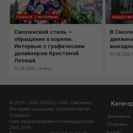
ГЛАВНОЕ
ИНТЕРВЬЮ
ОБЩЕСТВО
Смоленский стиль —
В Смоле
обращение к корням.
движени
Интервью с графическим
выходн
дизайнером Кристиной
05.08.2026
Лепешá
05.08.2026
andrey
© 2015 – 2026 GUDVILL.COM - Смоленск.
Катего
Все права защищены. Деловой портал
«Гудвилл»
Экономика
Сайт зарегистрирован Роскомнадзором
Политика
24.01.2018
Бизнес