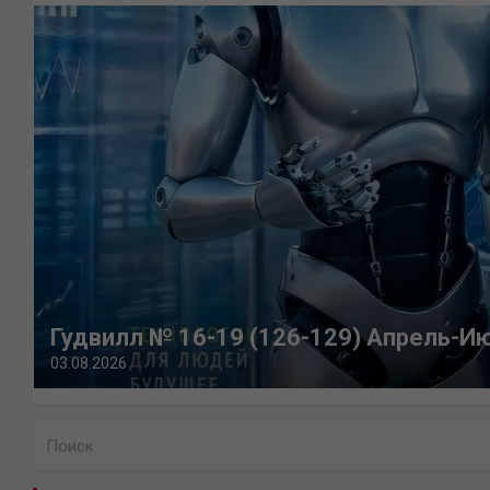
Гудвилл № 16-19 (126-129) Апрель-И
03.08.2026
П
о
и