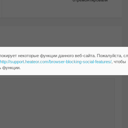
локирует некоторые функции данного веб-сайта. Пожалуйста, с
http://support.heateor.com/browser-blocking-social-features/
, чтобы
помечены
*
ь функции.