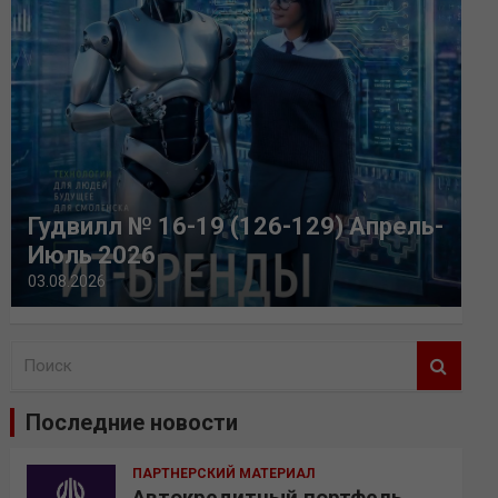
Гудвилл № 16-19 (126-129) Апрель-
Июль 2026
03.08.2026
П
о
и
Последние новости
с
к
ПАРТНЕРСКИЙ МАТЕРИАЛ
Автокредитный портфель