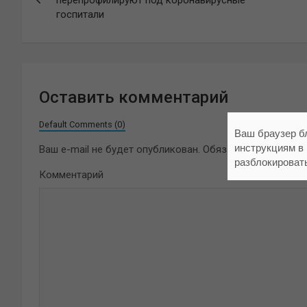
госпитали
записям
Оставить комментарий
Default Comments (0)
Ваш браузер б
инструкциям в
Ваш e-mail не будет опубликован.
Обязательные поля 
разблокироват
Комментарий