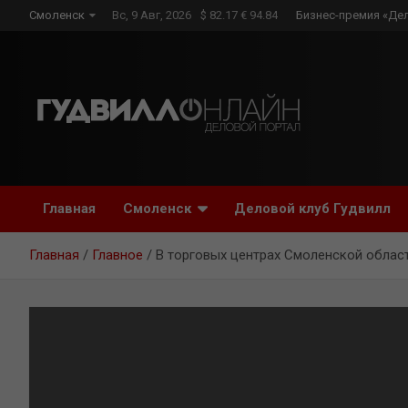
Skip
Смоленск
Вс, 9 Авг, 2026
$ 82.17 € 94.84
Бизнес-премия «Де
to
content
Главная
Смоленск
Деловой клуб Гудвилл
Главная
Главное
В торговых центрах Смоленской облас