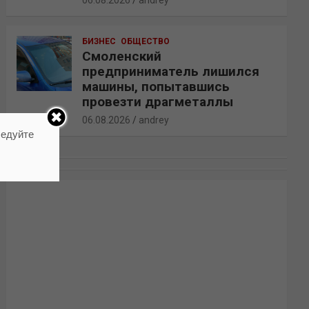
06.08.2026
andrey
БИЗНЕС
ОБЩЕСТВО
Смоленский
предприниматель лишился
машины, попытавшись
провезти драгметаллы
06.08.2026
andrey
ледуйте