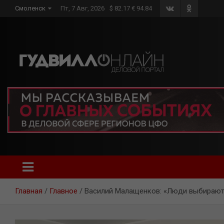
Skip
Смоленск
Пт, 7 Авг, 2026
$ 82.17 € 94.84
to
content
Главная
Главное
Василий Малащенков: «Люди выбирают 