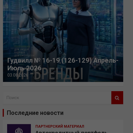
Гудвилл № 16-19 (126-129) Апрель-
Июль 2026
03.08.2026
П
о
и
Последние новости
с
к
ПАРТНЕРСКИЙ МАТЕРИАЛ
Автокредитный портфель