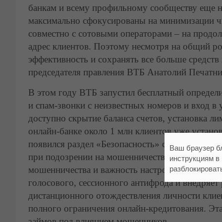
банкам и всему профильному сообществу еще н
максимально сфокусированы на минимизации ч
совместно с сотовыми операторами – на продо
адрес клиентов. Поэтому несмотря на общий ро
эффективность и сохранять все больше средств 
председателя правления ВТБ Анатолий Печатни
В этом году ВТБ запустил бесплатный определ
и спам-звонки с неизвестных номеров и вход в
доступно скрытие баланса счетов, установка л
онлайн-банке около 1 млн клиентов уже устано
появился раздел «Безопасность» с блокировкой
Ваш браузер б
при подозрении на мошенничество, где также 
инструкциям в
мошенничества и важность настроек безопасно
разблокироват
голосового, сессионного антифрода и внедряе
дистанционного отождествления личности клие
полного ограничения онлайн-кредитования. Эт
займов под влиянием мошенников.