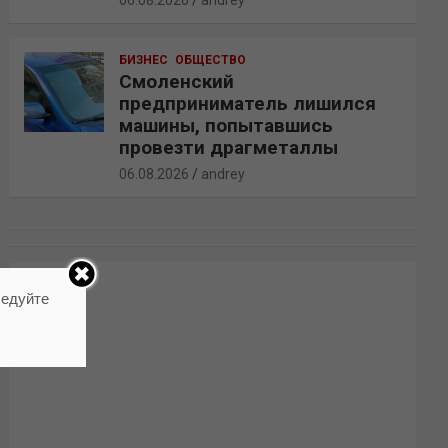
06.08.2026
andrey
БИЗНЕС
ОБЩЕСТВО
Смоленский
предприниматель лишился
машины, попытавшись
провезти драгметаллы
06.08.2026
andrey
ледуйте