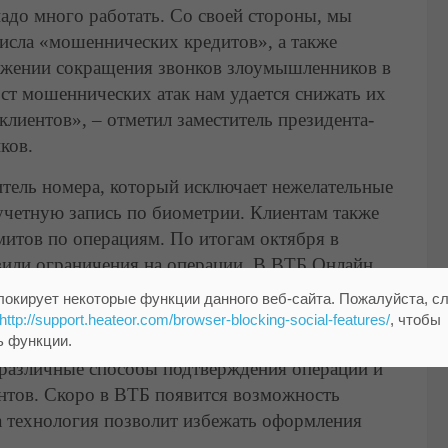
адо много работать. Со своей стороны, мы
исла «мошеннических кредитов», а также
лжении сокращения звонков злоумышленников в
ст мошеннических атак нам удается снижать их
клиентов», – отметил заместитель президента-
ков.
итель номера, который исключает нежелательные
 учетную запись по биометрии. Клиентам также
имитов по операциям. По итогам октября в
вили ограничения на операции. В ВТБ Онлайн
 кредитной карты и доступа к учетной записи
локирует некоторые функции данного веб-сайта. Пожалуйста, с
можно изучить актуальные сценарии
http://support.heateor.com/browser-blocking-social-features/
, чтобы
сти. Банк продолжает разрабатывать инструменты
ь функции.
т различные способы подтверждения операций и
нтов. Скоро в ВТБ появится возможность
а технология позволит избежать оформления