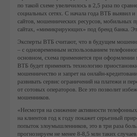
по такой схеме увеличилось в 2,5 раза по сравн
социальных сетях. С начала года ВТБ выявил 
сайтов, мошеннических ресурсов, мобильных п
сайтах, «мимикрирующих» под бренд банка. Это
Эксперты ВТБ считают, что в будущем мошенни
– с одновременным использованием телефонно
основном, схема применяется при оформлении 
ВТБ будет применять технологию приостановки
мошенничество и запрет на онлайн-кредитование
развивать сервис ограничений на платежи и пе
от сотовых операторов. Все это позволит избе
мошенников.
«Несмотря на снижение активности телефонных
на клиентов год к году покажет серьезный прир
попыток злоумышленников, это в три раза больш
прогнозируем не менее 8-8,5 млн таких случа