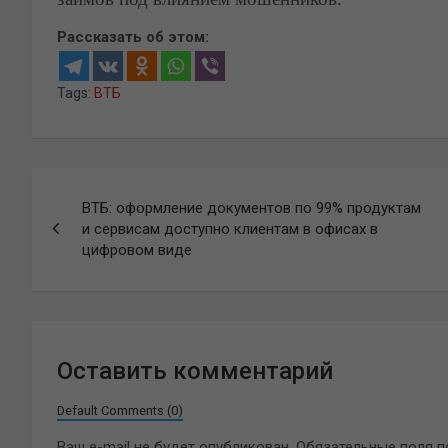
Рассказать об этом:
Tags:
ВТБ
Навигация
ВТБ: оформление документов по 99% продуктам
по
и сервисам доступно клиентам в офисах в
цифровом виде
записям
Оставить комментарий
Default Comments (0)
Ваш e-mail не будет опубликован.
Обязательные поля 