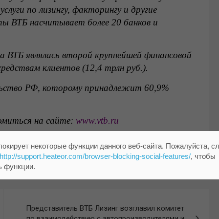
слуги по лизингу, факторингу и другие
пы ВТБ насчитывает более 20 банков и
па ВТБ являлась второй крупнейшей финансовой
средствам клиентов (12,4 трлн руб.).
льство РФ, которому принадлежит 60,9%
омиться на сайте:
www.vtb.ru
локирует некоторые функции данного веб-сайта. Пожалуйста, с
http://support.heateor.com/browser-blocking-social-features/
, чтобы
ь функции.
Представитель ВТБ Лизинг возглавил комитет
по взаимодействию с автопроизводителями и