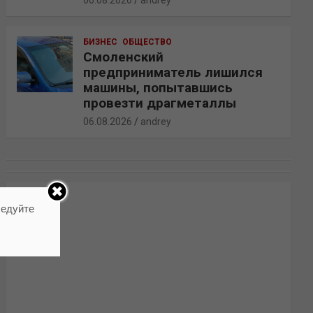
06.08.2026
andrey
БИЗНЕС
ОБЩЕСТВО
Смоленский
предприниматель лишился
машины, попытавшись
провезти драгметаллы
06.08.2026
andrey
ледуйте