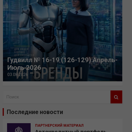
Гудвилл № 16-19 (126-129) Апрель-
Июль 2026
03.08.2026
П
о
и
Последние новости
с
к
ПАРТНЕРСКИЙ МАТЕРИАЛ
Автокредитный портфель