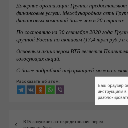
Дочерние организации Группы предоставляют у
финансовые услуги. Международная сеть Груп
финансовых компаний более чем в 20 странах.
По состоянию на 30 сентября 2020 года Груп
группой России по активам (17,4 трлн руб.) и 
Основным акционером ВТБ является Правите
голосующих акций.
С более подробной информацией можно ознак
Рассказать об этом:
Ваш браузер б
инструкциям в
разблокироват
Навигация
ВТБ запускает автокредитование через
по
интернет-банк