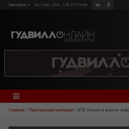
Skip
Смоленск
Вс, 9 Авг, 2026
$ 82.17 € 94.84
to
content
Главная
Партнерский материал
ВТБ Лизинг в апреле заф