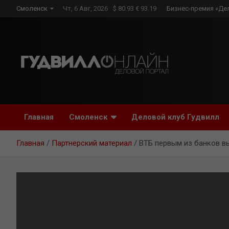
Skip
Смоленск
Чт, 6 Авг, 2026
$ 80.93 € 93.19
Бизнес-премия «Де
to
content
Главная
Смоленск
Деловой клуб Гудвилл
Главная
Партнерский материал
ВТБ первым из банков вы