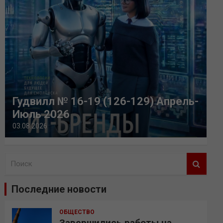
Гудвилл № 16-19 (126-129) Апрель-
Июль 2026
03.08.2026
П
о
и
Последние новости
с
к
ОБЩЕСТВО
Завершились работы на