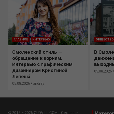
ГЛАВНОЕ
ИНТЕРВЬЮ
ОБЩЕСТВО
Смоленский стиль —
В Смоле
обращение к корням.
движени
Интервью с графическим
выходн
дизайнером Кристиной
05.08.2026
Лепешá
05.08.2026
andrey
© 2015 – 2026 GUDVILL.COM - Смоленск.
Катего