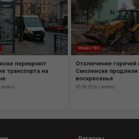
ОБЩЕСТВО
нске перекроют
Отключение горячей 
е транспорта на
Смоленске продлили
ые
воскресенья
andrey
05.08.2026
andrey
рии
Регионы