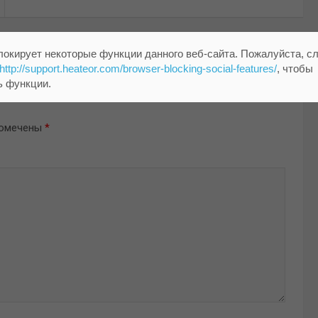
локирует некоторые функции данного веб-сайта. Пожалуйста, с
http://support.heateor.com/browser-blocking-social-features/
, чтобы
ь функции.
помечены
*