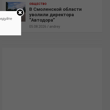
ОБЩЕСТВО
В Смоленской области
уволили директора
ледуйте
“Автодора”
05.08.2026
andrey