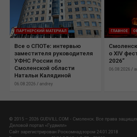
ПАРТНЕРСКИЙ МАТЕРИАЛ
ГЛАВНОЕ
О
Все о СПОТе: интервью
Смоленск
х
заместителя руководителя
о XIV фес
УФНС России по
2026”
Смоленской области
06.08.2026
a
Натальи Калядиной
06.08.2026
andrey
© 2015 – 2026 GUDVILL.COM - Смоленск. Все права защище
Деловой портал «Гудвилл»
Сайт зарегистрирован Роскомнадзором 24.01.2018