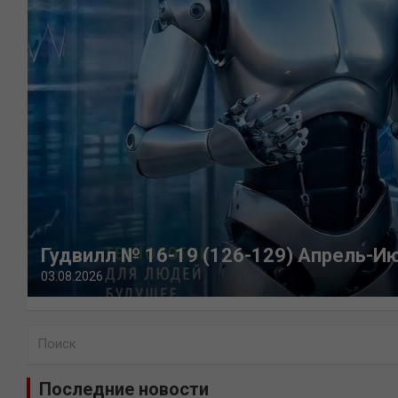
Гудвилл № 16-19 (126-129) Апрель-И
03.08.2026
П
о
и
Последние новости
с