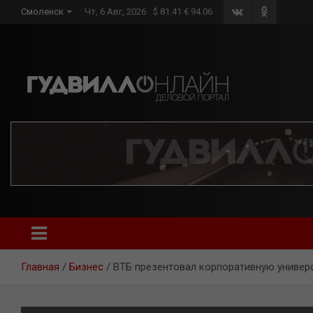
Skip
Смоленск
Чт, 6 Авг, 2026
$ 81.41 € 94.06
to
content
Главная
Бизнес
ВТБ презентовал корпоративную универс