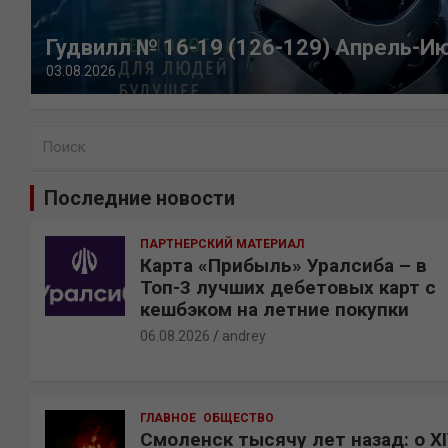
Гудвилл № 16-19 (126-129) Апрель-И
03.08.2026
П
о
и
Последние новости
с
к
ПАРТНЕРСКИЙ МАТЕРИАЛ
Карта «Прибыль» Уралсиба – в
Топ-3 лучших дебетовых карт с
кешбэком на летние покупки
06.08.2026
andrey
ГЛАВНОЕ
ОБЩЕСТВО
Смоленск тысячу лет назад: о X