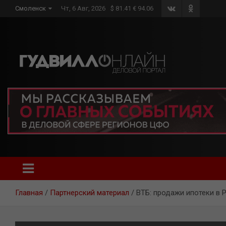
Skip
Смоленск
Чт, 6 Авг, 2026
$ 81.41 € 94.06
to
content
Главная
Партнерский материал
ВТБ: продажи ипотеки в Р