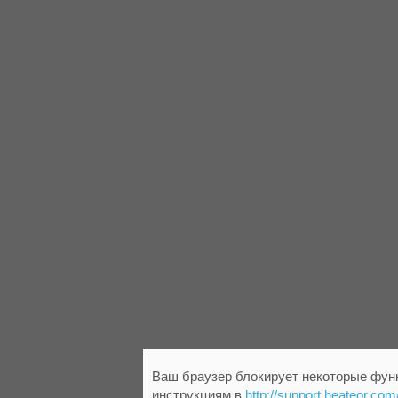
Ваш браузер блокирует некоторые функ
инструкциям в
http://support.heateor.com