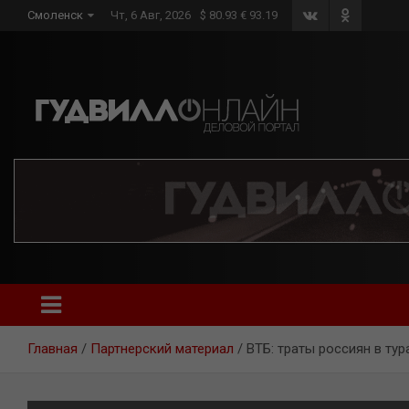
Skip
Смоленск
Чт, 6 Авг, 2026
$ 80.93 € 93.19
to
content
Главная
Партнерский материал
ВТБ: траты россиян в тур