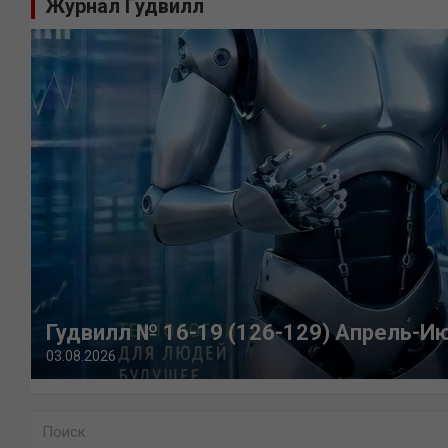
Журнал Гудвилл
Гудвилл № 16-19 (126-129) Апрель-И
03.08.2026
П
о