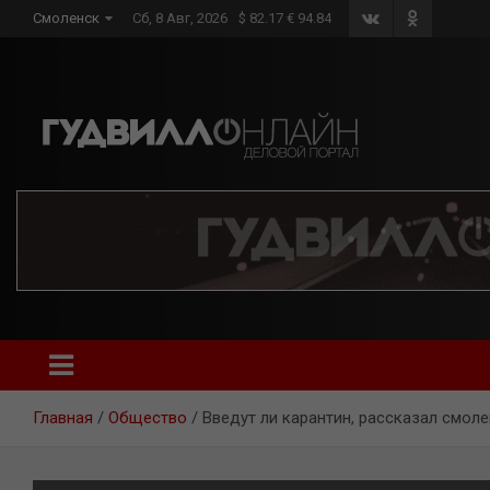
Skip
Смоленск
Сб, 8 Авг, 2026
$ 82.17 € 94.84
to
content
Главная
Общество
Введут ли карантин, рассказал смол