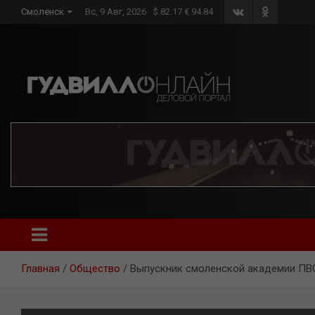
Skip
Смоленск
Вс, 9 Авг, 2026
$ 82.17 € 94.84
to
content
Главная
Общество
Выпускник смоленской академии ПВ