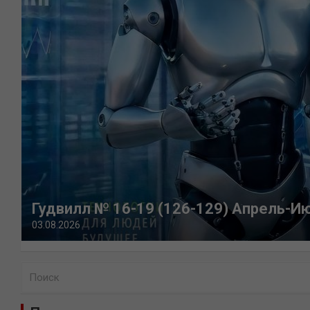
Гудвилл № 16-19 (126-129) Апрель-И
03.08.2026
П
о
и