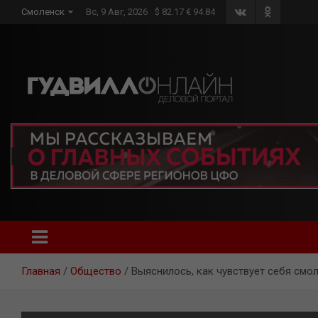
Skip
Смоленск
Вс, 9 Авг, 2026
$ 82.17 € 94.84
to
content
Главная
Общество
Выяснилось, как чувствует себя смо