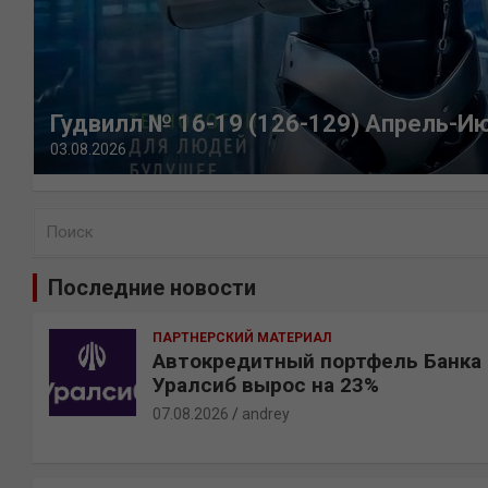
Гудвилл № 16-19 (126-129) Апрель-И
03.08.2026
П
о
и
Последние новости
с
к
ПАРТНЕРСКИЙ МАТЕРИАЛ
Автокредитный портфель Банка
Уралсиб вырос на 23%
07.08.2026
andrey