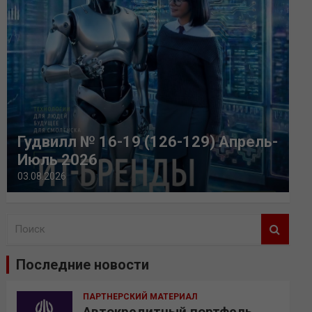
Гудвилл № 16-19 (126-129) Апрель-
Июль 2026
03.08.2026
П
о
и
Последние новости
с
к
ПАРТНЕРСКИЙ МАТЕРИАЛ
Автокредитный портфель