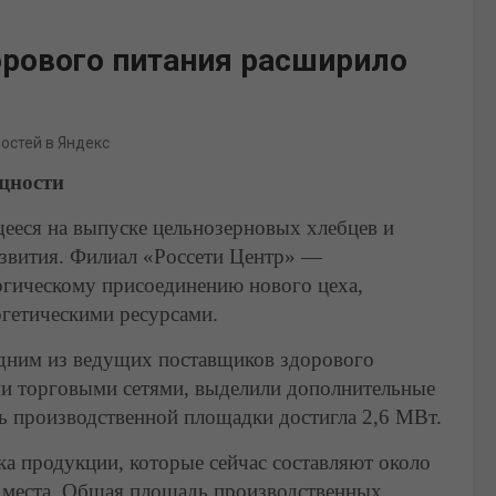
орового питания расширило
востей в Яндекс
щности
ееся на выпуске цельнозерновых хлебцев и
азвития. Филиал «Россети Центр» —
огическому присоединению нового цеха,
гетическими ресурсами.
 одним из ведущих поставщиков здорового
ми торговыми сетями, выделили дополнительные
 производственной площадки достигла 2,6 МВт.
а продукции, которые сейчас составляют около
ие места. Общая площадь производственных