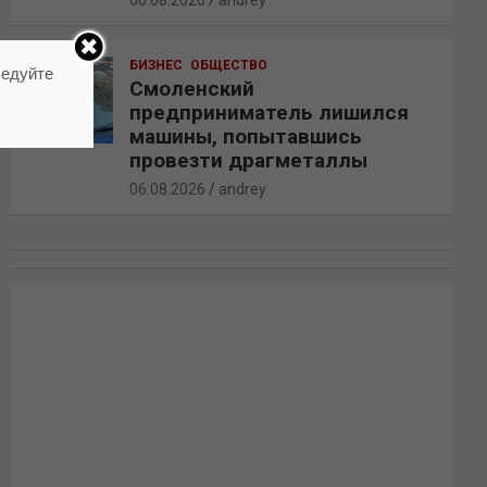
06.08.2026
andrey
БИЗНЕС
ОБЩЕСТВО
ледуйте
Смоленский
предприниматель лишился
машины, попытавшись
провезти драгметаллы
06.08.2026
andrey