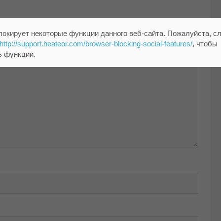
помечены
*
локирует некоторые функции данного веб-сайта. Пожалуйста, с
http://support.heateor.com/browser-blocking-social-features/
, чтобы
ь функции.