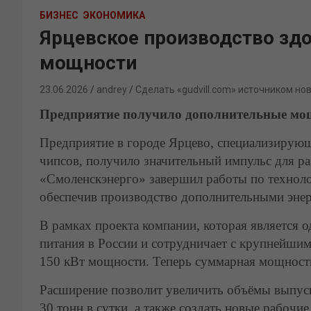
БИЗНЕС
ЭКОНОМИКА
Ярцевское производство зд
мощности
23.06.2026
andrey
Сделать «gudvill.com» источником но
Предприятие получило дополнительные мо
Предприятие в городе Ярцево, специализирующ
чипсов, получило значительный импульс для р
«Смоленскэнерго» завершил работы по технол
обеспечив производство дополнительными энер
В рамках проекта компании, которая является
питания в России и сотрудничает с крупнейши
150 кВт мощности. Теперь суммарная мощность
Расширение позволит увеличить объёмы выпуск
30 тонн в сутки, а также создать новые рабоч