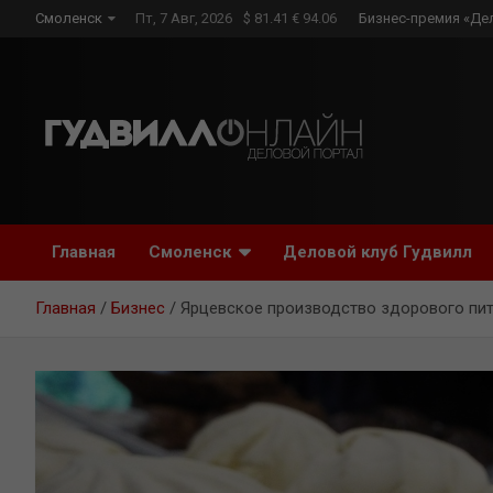
Skip
Смоленск
Пт, 7 Авг, 2026
$ 81.41 € 94.06
Бизнес-премия «Де
to
content
Главная
Смоленск
Деловой клуб Гудвилл
Главная
Бизнес
Ярцевское производство здорового пи