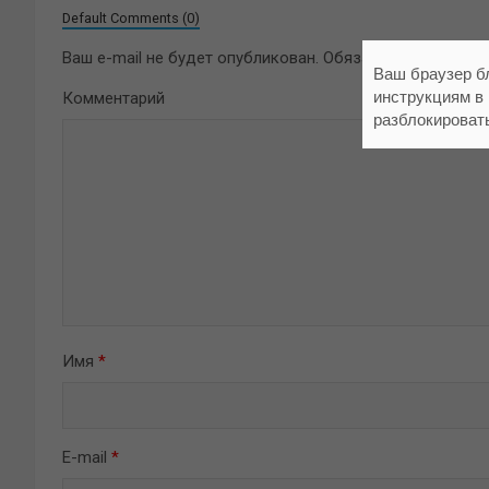
Default Comments (0)
Ваш e-mail не будет опубликован.
Обязательные поля 
Ваш браузер б
инструкциям в
Комментарий
разблокироват
Имя
*
E-mail
*