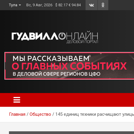
Skip
Тула
Вс, 9 Авг, 2026
$ 82.17 € 94.84
to
content
Главная
Общество
145 единиц техники расчищают улицы