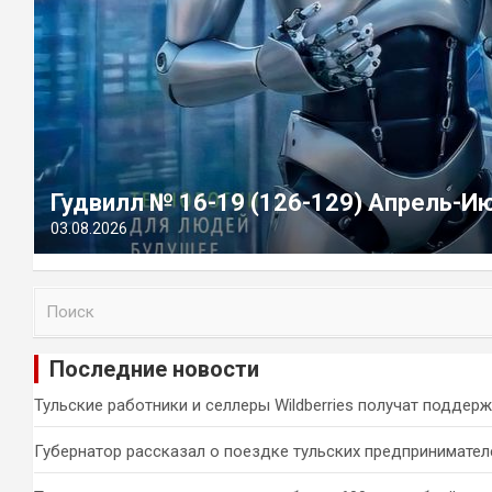
Гудвилл № 16-19 (126-129) Апрель-И
03.08.2026
П
о
и
Последние новости
с
к
Тульские работники и селлеры Wildberries получат поддер
Губернатор рассказал о поездке тульских предпринимател