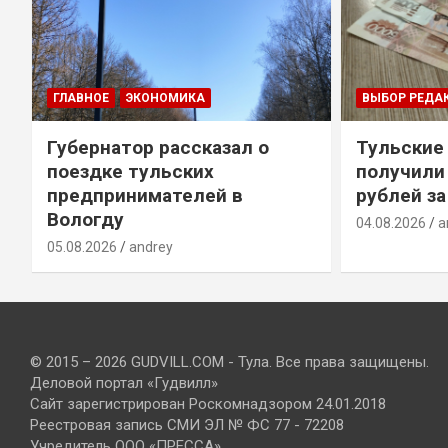
ГЛАВНОЕ
ЭКОНОМИКА
ВЫБОР РЕДА
Губернатор рассказал о
Тульские
т
поездке тульских
получили
предпринимателей в
рублей за
Вологду
04.08.2026
a
05.08.2026
andrey
© 2015 – 2026 GUDVILL.COM - Тула. Все права защищены.
Деловой портал «Гудвилл»
Сайт зарегистрирован Роскомнадзором 24.01.2018
Реестровая запись СМИ ЭЛ № ФС 77 - 72208
Учредитель ООО «ПРЕССА»