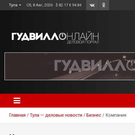
Skip
Тула
Сб, 8 Авг, 2026
$ 82.17 € 94.84
to
content
Главная
Тула — деловые новости
Бизнес
Компания