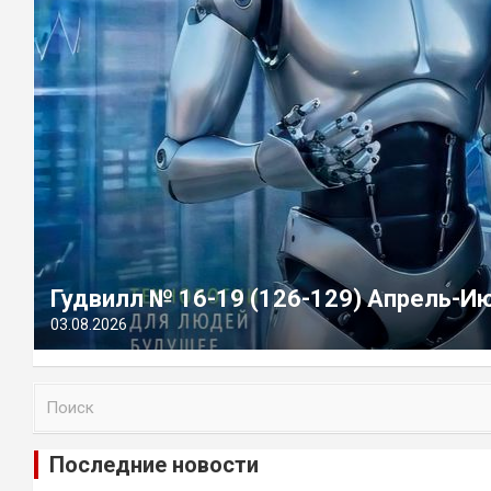
Гудвилл № 16-19 (126-129) Апрель-И
03.08.2026
П
о
и
Последние новости
с
к