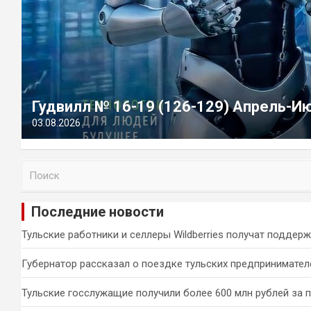
Гудвилл № 16-19 (126-129) Апрель-И
03.08.2026
П
о
и
Последние новости
с
к
Тульские работники и селлеры Wildberries получат поддер
Губернатор рассказал о поездке тульских предпринимател
Тульские госслужащие получили более 600 млн рублей за 