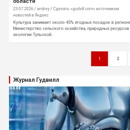
области
23.07.2026
andrey
Сделать «gudvill.com» источником
новостей в Яндекс
Культура занимает около 45% ягодных посадок в регион
Министерство сельского хозяйства, природных ресурсов
экологии Тульской…
Навигация
1
2
по
записям
Журнал Гудвилл