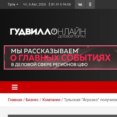
Skip
Тула
Чт, 6 Авг, 2026
$ 81.41 € 94.06
to
content
Главная
Бизнес
Компания
Тульская “Агроэко” получил