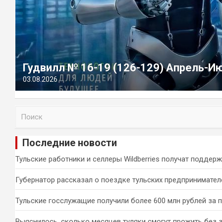
Гудвилл № 16-19 (126-129) Апрель-И
03.08.2026
П
о
и
Последние новости
с
к
Тульские работники и селлеры Wildberries получат поддер
Губернатор рассказал о поездке тульских предпринимател
Тульские госслужащие получили более 600 млн рублей за 
Выяснилось, сколько месяцев туляки смогут прожить без 