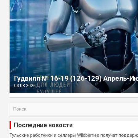
Гудвилл № 16-19 (126-129) Апрель-И
03.08.2026
П
о
и
Последние новости
с
к
Тульские работники и селлеры Wildberries получат поддер