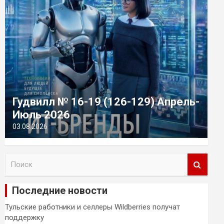
Гудвилл № 16-19 (126-129) Апрель-
Июль 2026
03.08.2026
П
о
и
Последние новости
с
к
Тульские работники и селлеры Wildberries получат
поддержку