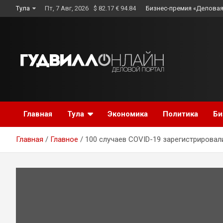
Skip
Тула
Пт, 7 Авг, 2026
$ 82.17 € 94.84
Бизнес-премия «Деловая
to
content
Главная
Тула
Экономика
Политика
Би
Главная
Главное
100 случаев COVID-19 зарегистрировал