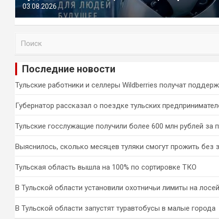
03.08.2026
П
о
и
Последние новости
с
к
Тульские работники и селлеры Wildberries получат поддер
Губернатор рассказал о поездке тульских предпринимател
Тульские госслужащие получили более 600 млн рублей за 
Выяснилось, сколько месяцев туляки смогут прожить без 
Тульская область вышла на 100% по сортировке ТКО
В Тульской области установили охотничьи лимиты на лосей
В Тульской области запустят туравтобусы в малые города