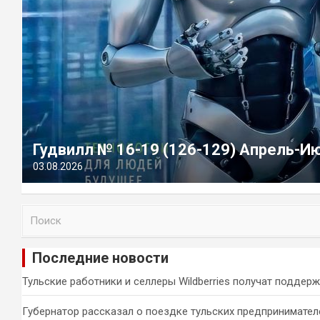
Гудвилл № 16-19 (126-129) Апрель-И
03.08.2026
П
о
и
Последние новости
с
к
Тульские работники и селлеры Wildberries получат поддер
Губернатор рассказал о поездке тульских предпринимател