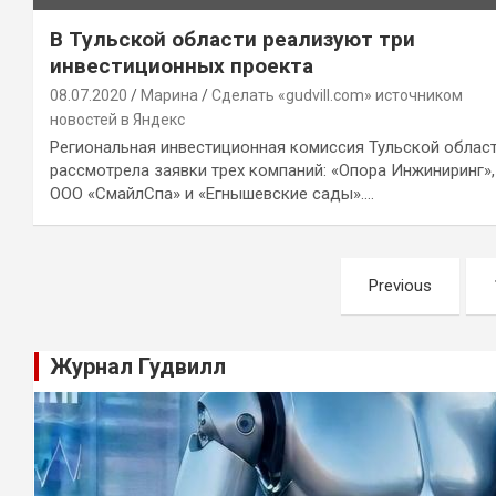
В Тульской области реализуют три
инвестиционных проекта
08.07.2020
Марина
Сделать «gudvill.com» источником
новостей в Яндекс
Региональная инвестиционная комиссия Тульской облас
рассмотрела заявки трех компаний: «Опора Инжиниринг»,
ООО «СмайлСпа» и «Егнышевские сады».…
Навигация
Previous
по
записям
Журнал Гудвилл