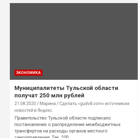
ЭКОНОМИКА
Муниципалитеты Тульской области
получат 250 млн рублей
21.08.2020
Марина
Сделать «gudvill.com» источником
новостей в Яндекс
Правительство Тульской области подписало
постановление о распределение межбюджетных
трансфертов на расходы органов местного
самоуправления. Так, 250…