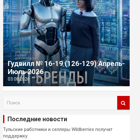
Гудвилл № 16-19 (126-129) Апрель-
Июль 2026
03.08.2026
П
о
и
Последние новости
с
к
Тульские работники и селлеры Wildberries получат
поддержку