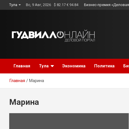
Skip
Тула
Вс, 9 Авг, 2026
$ 82.17 € 94.84
Бизнес-премия «Деловая
to
content
Главная
Тула
Экономика
Политика
Би
Главная
Марина
Марина