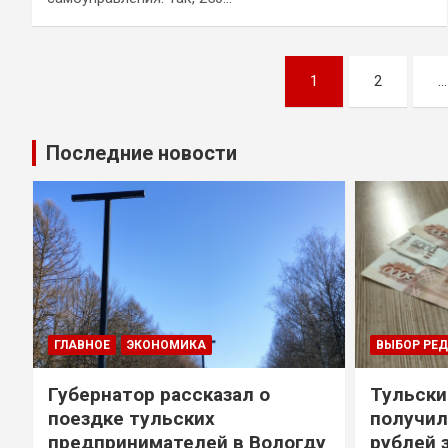
Навигация
1
2
…
по
записям
Последние новости
ГЛАВНОЕ
ЭКОНОМИКА
ВЫБОР РЕ
Губернатор рассказал о
Тульски
поездке тульских
получил
предпринимателей в Вологду
рублей 