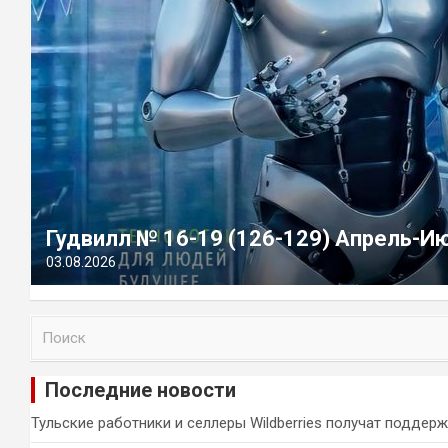
Гудвилл № 16-19 (126-129) Апрель-И
03.08.2026
П
о
и
Последние новости
с
к
Тульские работники и селлеры Wildberries получат поддер