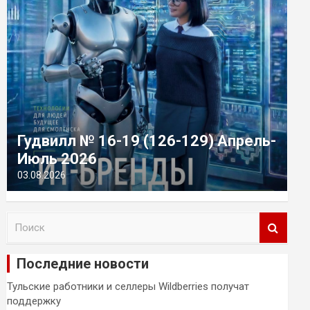
Гудвилл № 16-19 (126-129) Апрель-
Июль 2026
03.08.2026
П
о
и
Последние новости
с
к
Тульские работники и селлеры Wildberries получат
поддержку