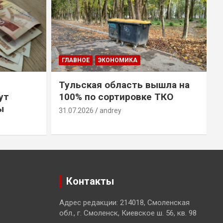
ГЛАВНОЕ
ЭКОНОМИКА
Тульская область вышла на
ут
100% по сортировке ТКО
ы
31.07.2026
andrey
3
Контакты
Адрес редакции: 214018, Смоленская
обл., г. Смоленск, Киевское ш. 56, кв. 98