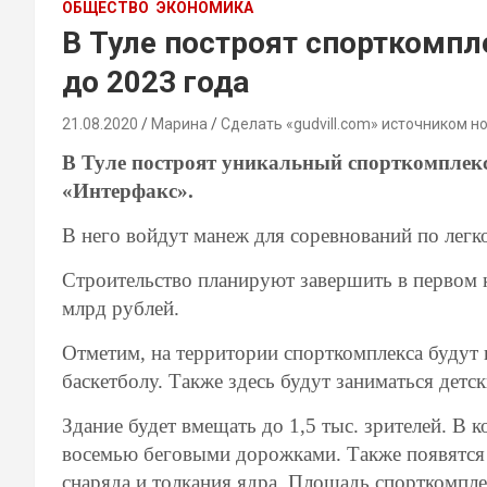
ОБЩЕСТВО
ЭКОНОМИКА
В Туле построят спорткомпл
до 2023 года
21.08.2020
Марина
Сделать «gudvill.com» источником н
В Туле построят уникальный спорткомплекс
«Интерфакс».
В него войдут м
анеж для соревнований по легко
Строительство планируют завершить в первом 
млрд рублей.
Отметим, на территории спорткомплекса будут 
баскетболу. Также здесь будут заниматься детс
Здание будет вмещать до
1,5 тыс.
зрителей. В к
восемью беговыми дорожками. Также появятся 
снаряда и толкания ядра. Площадь спорткомплек