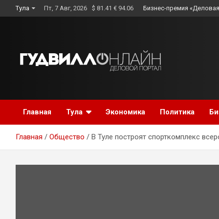
Skip
Тула
Пт, 7 Авг, 2026
$ 81.41 € 94.06
Бизнес-премия «Деловая
to
content
Главная
Тула
Экономика
Политика
Би
Главная
Общество
В Туле построят спорткомплекс всер