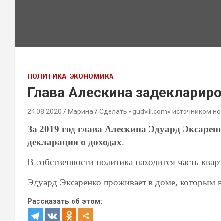
ПОЛИТИКА
ЭКОНОМИКА
Глава Алескина задеклариро
24.08.2020
Марина
Сделать «gudvill.com» источником но
За 2019 год глава Алескина Эдуард Э
к
сарен
декларации о доходах
.
В собственности политика находится часть квар
Эдуард Э
к
саренко
проживает в доме, которым в
Рассказать об этом: