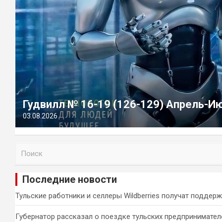
Гудвилл № 16-19 (126-129) Апрель-И
03.08.2026
П
о
и
Последние новости
с
к
Тульские работники и селлеры Wildberries получат поддер
Губернатор рассказал о поездке тульских предпринимател