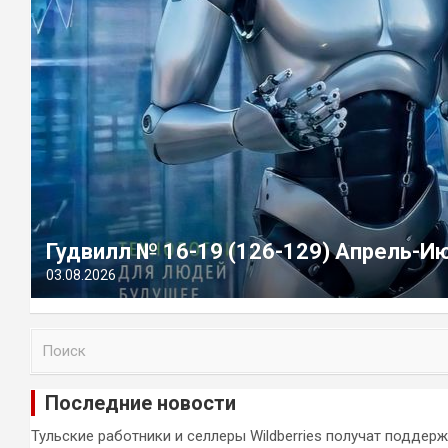
Гудвилл № 16-19 (126-129) Апрель-И
03.08.2026
П
о
и
Последние новости
с
к
Тульские работники и селлеры Wildberries получат поддер