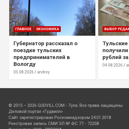
ГЛАВНОЕ
ЭКОНОМИКА
ВЫБОР РЕДА
Губернатор рассказал о
Тульские
т
поездке тульских
получили
предпринимателей в
рублей за
Вологду
04.08.2026
a
05.08.2026
andrey
© 2015 – 2026 GUDVILL.COM - Тула. Все права защищены.
Деловой портал «Гудвилл»
Сайт зарегистрирован Роскомнадзором 24.01.2018
Реестровая запись СМИ ЭЛ № ФС 77 - 72208