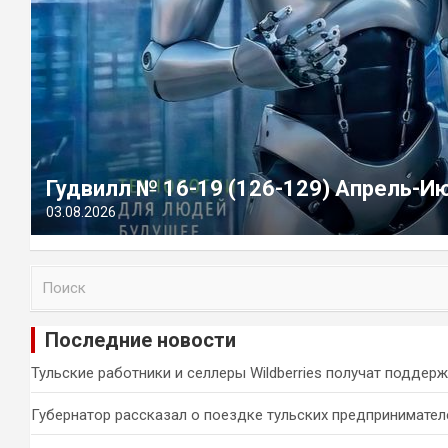
Гудвилл № 16-19 (126-129) Апрель-И
03.08.2026
П
о
и
Последние новости
с
к
Тульские работники и селлеры Wildberries получат поддер
Губернатор рассказал о поездке тульских предпринимател