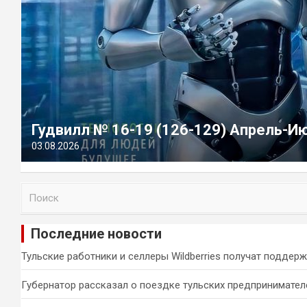
Гудвилл № 16-19 (126-129) Апрель-И
03.08.2026
П
о
и
Последние новости
с
к
Тульские работники и селлеры Wildberries получат поддер
Губернатор рассказал о поездке тульских предпринимател