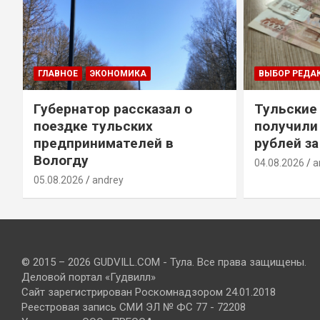
ГЛАВНОЕ
ЭКОНОМИКА
ВЫБОР РЕДА
Губернатор рассказал о
Тульские
т
поездке тульских
получили
предпринимателей в
рублей за
Вологду
04.08.2026
a
05.08.2026
andrey
© 2015 – 2026 GUDVILL.COM - Тула. Все права защищены.
Деловой портал «Гудвилл»
Сайт зарегистрирован Роскомнадзором 24.01.2018
Реестровая запись СМИ ЭЛ № ФС 77 - 72208