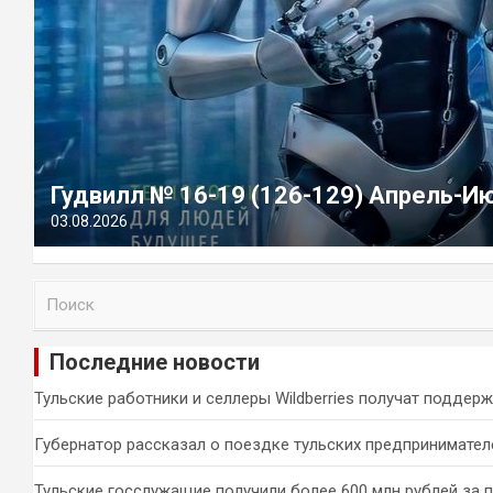
Гудвилл № 16-19 (126-129) Апрель-И
03.08.2026
П
о
и
Последние новости
с
к
Тульские работники и селлеры Wildberries получат поддер
Губернатор рассказал о поездке тульских предпринимател
Тульские госслужащие получили более 600 млн рублей за 