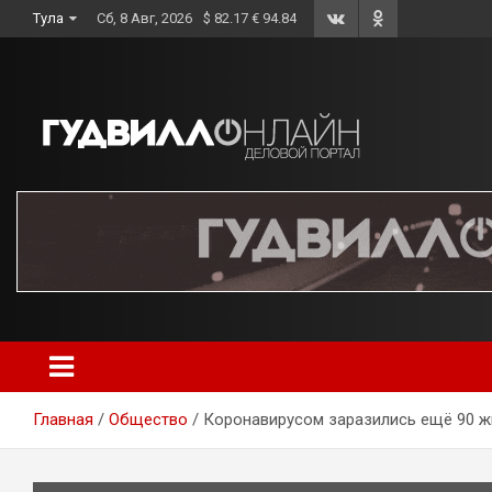
Skip
Тула
Сб, 8 Авг, 2026
$ 82.17 € 94.84
to
content
Главная
Общество
Коронавирусом заразились ещё 90 ж