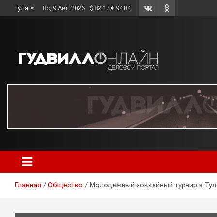
Skip
Тула
Вс, 9 Авг, 2026
$ 82.17 € 94.84
to
content
Главная
Общество
Молодежный хоккейный турнир в Тул