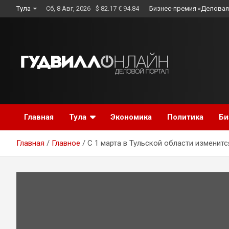
Skip
Тула
Сб, 8 Авг, 2026
$ 82.17 € 94.84
Бизнес-премия «Деловая
to
content
Главная
Тула
Экономика
Политика
Би
Главная
Главное
С 1 марта в Тульской области изменит