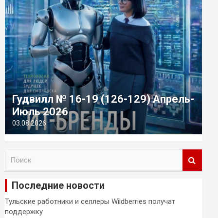
Гудвилл № 16-19 (126-129) Апрель-
Июль 2026
03.08.2026
П
о
и
Последние новости
с
к
Тульские работники и селлеры Wildberries получат
поддержку