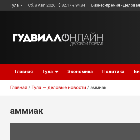
Skip
Тула
Сб, 8 Авг, 2026
$ 82.17 € 94.84
Бизнес-премия «Деловая
to
content
Главная
Тула
Экономика
Политика
Би
Главная
Тула — деловые новости
аммиак
аммиак