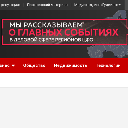
 репутация»
Партнерский материал
Медиахолдинг «Гудвилл»
знес
Общество
Недвижимость
Технологии