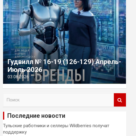
Гудвилл № 16-19 (126-129) Апрель-
Июль 2026
03.08.2026
П
о
и
Последние новости
с
к
Тульские работники и селлеры Wildberries получат
поддержку